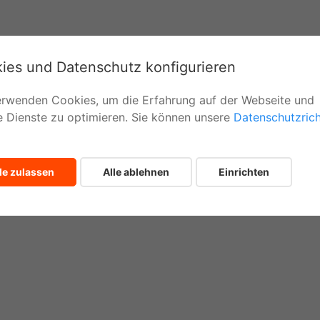
ies und Datenschutz konfigurieren
erwenden Cookies, um die Erfahrung auf der Webseite und
e Dienste zu optimieren. Sie können unsere
Datenschutzrich
Mallorca auf
le zulassen
Alle ablehnen
Einrichten
igartige und
de Weise mit
entura!
Erfahrung sind wir führend in