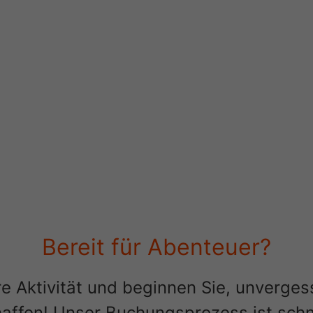
touren, Kajakfahren und
nteuersportarten auf der Insel.
Bereit für Abenteuer?
re Aktivität und beginnen Sie, unverge
haffen! Unser Buchungsprozess ist schn