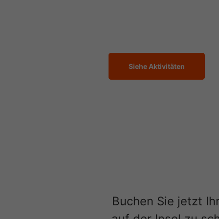
Wanderungen, Boots
vielen weiteren Abe
Siehe Aktivitäten
Buchen Sie jetzt Ih
auf der Insel zu sc