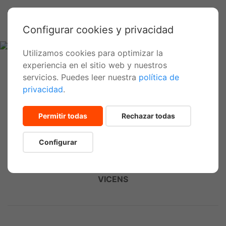
Configurar cookies y privacidad
Utilizamos cookies para optimizar la
experiencia en el sitio web y nuestros
Inicio
Actividades
Senderismo (aventura privada)
servicios. Puedes leer nuestra
política de
privacidad
.
Senderismo
Permitir todas
Rechazar todas
Configurar
Desde
320€
POLLENSA
20 personas
5h
TEIXITS
máx.
/ 4 pax
VICENS