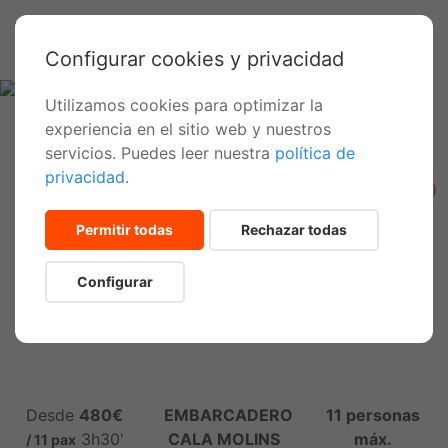
Configurar cookies y privacidad
Utilizamos cookies para optimizar la
experiencia en el sitio web y nuestros
servicios. Puedes leer nuestra
política de
Inicio
Actividades
privacidad
.
Cala Sant Vicenç y Cueva Azul en lancha de 6,5 m (150 CV)
Permitir todas
Rechazar todas
Explora Cala Sant Vicenç y la
Cueva Azul en lancha 6,5 m –
Configurar
150 hp
Desde
480€
EMBARCADERO
11 personas
3h30'
CALA MOLINS
máx.
/ 11 pax