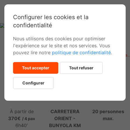
Configurer les cookies et la
confidentialité
Nous utilisons des cookies pour optimiser
l'expérience sur le site et nos services. Vous
Inicio
Activités
pouvez lire notre
politique de confidentialité
.
Barranquismo fácil (Coanegra, Na Mora, Almadrà, Muntanya..
Tout accepter
Tout refuser
Canyoning à Majorque Aventure de
niveau intermédiaire
Configurer
À partir de
CARRETERA
20 personnes
370€
ORIENT -
max.
/ 4 pax
6h40'
BUNYOLA KM