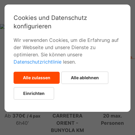
Cookies und Datenschutz
konfigurieren
Wir verwenden Cookies, um die Erfahrung auf
der Webseite und unsere Dienste zu
Inicio
Aktivitäten
optimieren. Sie können unsere
Barranquismo fácil (Coanegra, Na Mora, Almadrà, Muntanya..
Datenschutzrichtlinie
lesen.
Canyoning Mallorca Abenteuer auf
Alle zulassen
Alle ablehnen
mittlerem Niveau
Einrichten
Ab
370€
CARRETERA
20 max.
/ 4 pax
6h40'
ORIENT -
Personen
BUNYOLA KM